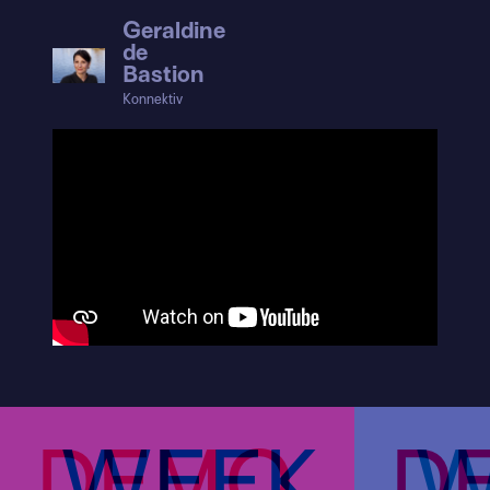
Geraldine
de
Bastion
Konnektiv
DEMO
WEEK
D
W