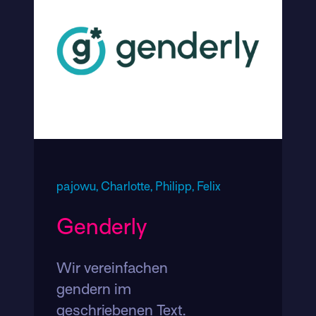
pajowu,
Charlotte,
Philipp,
Felix
Genderly
Wir vereinfachen
gendern im
geschriebenen Text.