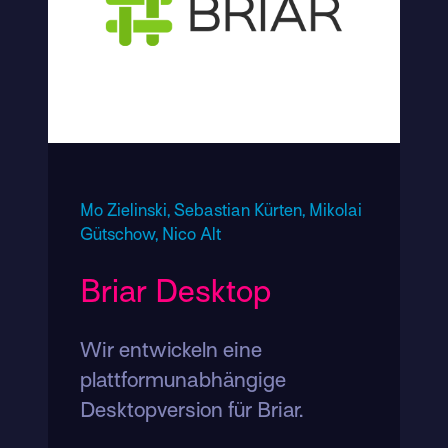
Mo Zielinski,
Sebastian Kürten,
Mikolai
Gütschow,
Nico Alt
Briar Desktop
Wir entwickeln eine
plattformunabhängige
Desktopversion für Briar.