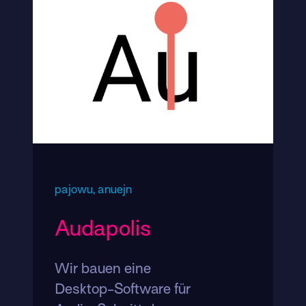
pajowu,
anuejn
Audapolis
Wir bauen eine
Desktop-Software für