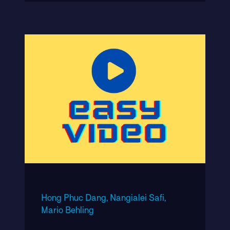
Hong Phuc Dang,
Nangialei Safi,
Mario Behling